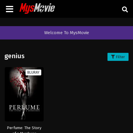
Welcome To MysMovie
genius
Filter
BLURAY
Perfume: The Story