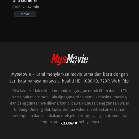
of a Murderer
2006
147 min
Movie
Crime
,
Drama
,
Fantasy
BE
,
DE
,
ES
,
FR
,
US
2006-
09-
13
Tom
Tykwer
MysMovie -
Kami menyiarkan movie lama dan baru dengan
sari kata bahasa malaysia, kualiti HD, 1080HD, 720P, Web-Rip.
Disclaimer: Hak cipta dan tanda dagangan untuk filem dan siri TV
serta bahan promosi lain dipegang oleh pemilik masing-masing
dan penggunaannya dibenarkan di bawah klausa penggunaan wajar
Undang-Undang Hak Cipta. Semua video siri dihoskan di laman
perkongsian dan disediakan oleh pihak ketiga yang tidak berkaitan
dengan laman ini atau pelayannya..