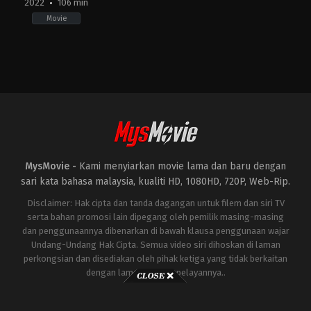
2022
106 min
Movie
Action
,
Comedy
,
Crime
,
Thriller
KR
2022-
05-
18
Lee
Sang-
yong
MysMovie -
Kami menyiarkan movie lama dan baru dengan
sari kata bahasa malaysia, kualiti HD, 1080HD, 720P, Web-Rip.
Disclaimer: Hak cipta dan tanda dagangan untuk filem dan siri TV
serta bahan promosi lain dipegang oleh pemilik masing-masing
dan penggunaannya dibenarkan di bawah klausa penggunaan wajar
Undang-Undang Hak Cipta. Semua video siri dihoskan di laman
perkongsian dan disediakan oleh pihak ketiga yang tidak berkaitan
dengan laman ini atau pelayannya..