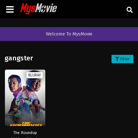
Welcome To MysMovie
gangster
Filter
BLURAY
The Roundup