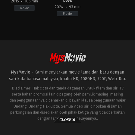
Devil
2015
106 min
2024
93 min
Movie
Movie
Science
Horror
Fiction
,
Thriller
AE
,
US
AU
,
2015-
US
01-
2024-
28
03-
Dean
19
Israelite
Cameron
Cairnes
,
Colin
Cairnes
MysMovie -
Kami menyiarkan movie lama dan baru dengan
sari kata bahasa malaysia, kualiti HD, 1080HD, 720P, Web-Rip.
Disclaimer: Hak cipta dan tanda dagangan untuk filem dan siri TV
serta bahan promosi lain dipegang oleh pemilik masing-masing
dan penggunaannya dibenarkan di bawah klausa penggunaan wajar
Undang-Undang Hak Cipta. Semua video siri dihoskan di laman
perkongsian dan disediakan oleh pihak ketiga yang tidak berkaitan
dengan laman ini atau pelayannya..