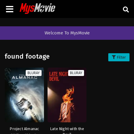
Welcome To MysMovie
found footage
Filter
BLURAY
BLURAY
Project Almanac
Late Night with the