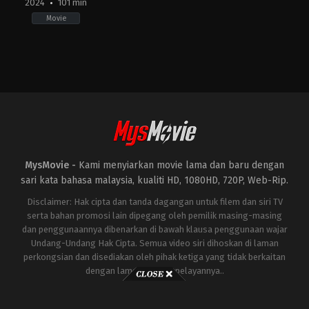
2024
101 min
Movie
Adventure
,
Animation
,
Comedy
,
Family
GB
,
HK
,
US
2024-
04-
30
Mark
Dindal
MysMovie -
Kami menyiarkan movie lama dan baru dengan
sari kata bahasa malaysia, kualiti HD, 1080HD, 720P, Web-Rip.
Disclaimer: Hak cipta dan tanda dagangan untuk filem dan siri TV
serta bahan promosi lain dipegang oleh pemilik masing-masing
dan penggunaannya dibenarkan di bawah klausa penggunaan wajar
Undang-Undang Hak Cipta. Semua video siri dihoskan di laman
perkongsian dan disediakan oleh pihak ketiga yang tidak berkaitan
dengan laman ini atau pelayannya..