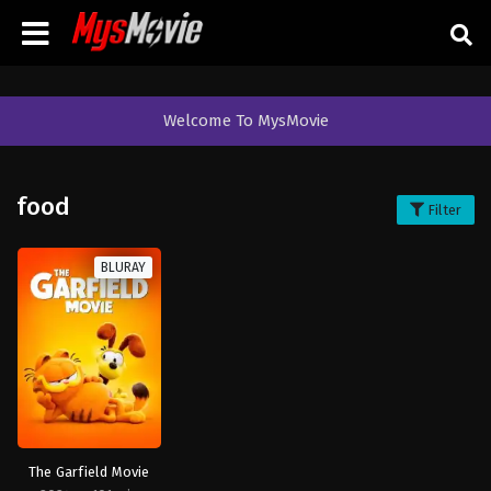
Welcome To MysMovie
food
Filter
BLURAY
The Garfield Movie