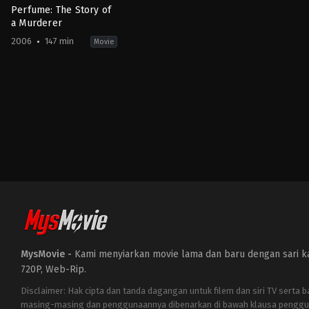
Perfume: The Story of
a Murderer
2006
147 min
Movie
Crime
,
Drama
,
Fantasy
BE
,
DE
,
ES
,
FR
,
US
2006-
09-
13
Tom
Tykwer
MysMovie -
Kami menyiarkan movie lama dan baru dengan sari kat
720P, Web-Rip.
Disclaimer: Hak cipta dan tanda dagangan untuk filem dan siri TV serta 
masing-masing dan penggunaannya dibenarkan di bawah klausa penggu