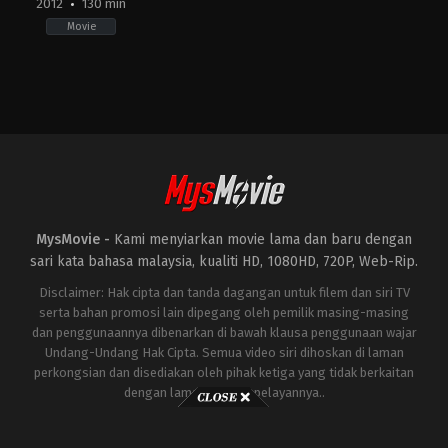
2012
130 min
Movie
Action
,
Crime
,
Drama
,
Thriller
US
2012-
12-
20
Christopher
McQuarrie
MysMovie -
Kami menyiarkan movie lama dan baru dengan
sari kata bahasa malaysia, kualiti HD, 1080HD, 720P, Web-Rip.
Disclaimer: Hak cipta dan tanda dagangan untuk filem dan siri TV
serta bahan promosi lain dipegang oleh pemilik masing-masing
dan penggunaannya dibenarkan di bawah klausa penggunaan wajar
Undang-Undang Hak Cipta. Semua video siri dihoskan di laman
perkongsian dan disediakan oleh pihak ketiga yang tidak berkaitan
dengan laman ini atau pelayannya..