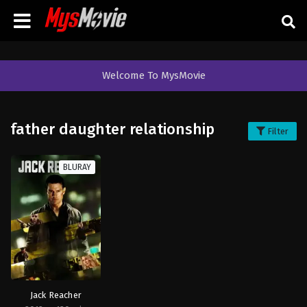
Welcome To MysMovie
father daughter relationship
Filter
BLURAY
Jack Reacher