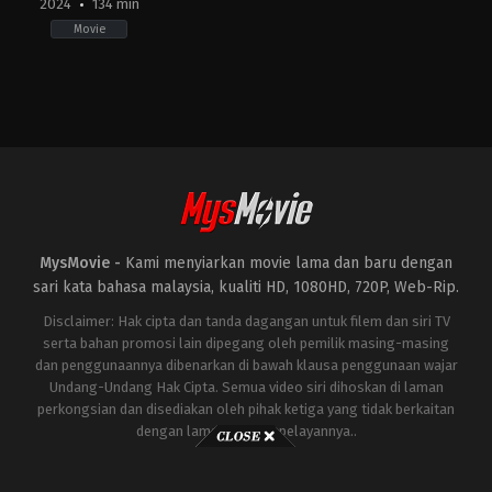
2024
134 min
Movie
Horror
,
Mystery
,
Thriller
KR
2024-
02-
22
Jang
Jae-
hyun
MysMovie -
Kami menyiarkan movie lama dan baru dengan
sari kata bahasa malaysia, kualiti HD, 1080HD, 720P, Web-Rip.
Disclaimer: Hak cipta dan tanda dagangan untuk filem dan siri TV
serta bahan promosi lain dipegang oleh pemilik masing-masing
dan penggunaannya dibenarkan di bawah klausa penggunaan wajar
Undang-Undang Hak Cipta. Semua video siri dihoskan di laman
perkongsian dan disediakan oleh pihak ketiga yang tidak berkaitan
dengan laman ini atau pelayannya..