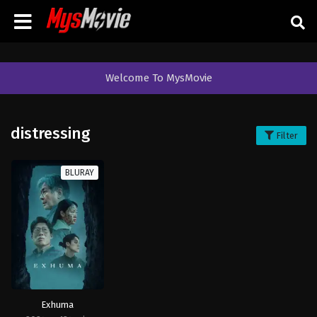
Welcome To MysMovie
distressing
Filter
BLURAY
Exhuma