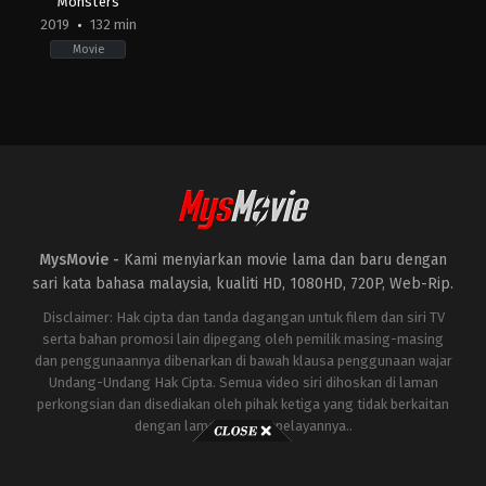
Monsters
2019
132 min
Movie
Action
,
Science
Fiction
CN
,
JP
,
US
2019-
05-
29
Michael
Dougherty
MysMovie -
Kami menyiarkan movie lama dan baru dengan
sari kata bahasa malaysia, kualiti HD, 1080HD, 720P, Web-Rip.
Disclaimer: Hak cipta dan tanda dagangan untuk filem dan siri TV
serta bahan promosi lain dipegang oleh pemilik masing-masing
dan penggunaannya dibenarkan di bawah klausa penggunaan wajar
Undang-Undang Hak Cipta. Semua video siri dihoskan di laman
perkongsian dan disediakan oleh pihak ketiga yang tidak berkaitan
dengan laman ini atau pelayannya..