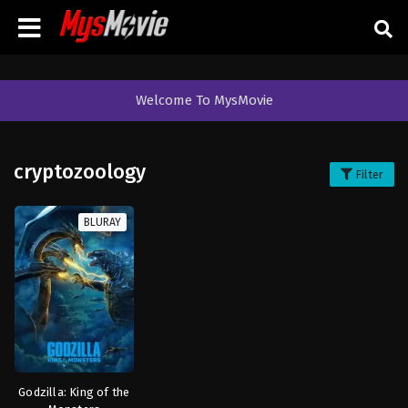
Welcome To MysMovie
cryptozoology
Filter
BLURAY
Godzilla: King of the