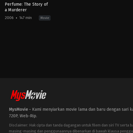
Perfume: The Story of
a Murderer
2006
147 min
Movie
Crime
,
Drama
,
Fantasy
BE
,
DE
,
ES
,
FR
,
US
2006-
09-
13
Tom
Tykwer
MysMovie -
Kami menyiarkan movie lama dan baru dengan sari kat
720P, Web-Rip.
Disclaimer: Hak cipta dan tanda dagangan untuk filem dan siri TV serta 
masing-masing dan penggunaannya dibenarkan di bawah klausa penggu