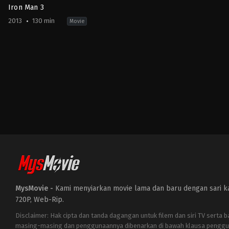
Iron Man 3
2013
130 min
Movie
Action
,
Adventure
,
Science
Fiction
US
2013-
04-
18
Shane
Black
MysMovie -
Kami menyiarkan movie lama dan baru dengan sari kat
720P, Web-Rip.
Disclaimer: Hak cipta dan tanda dagangan untuk filem dan siri TV serta 
masing-masing dan penggunaannya dibenarkan di bawah klausa penggu