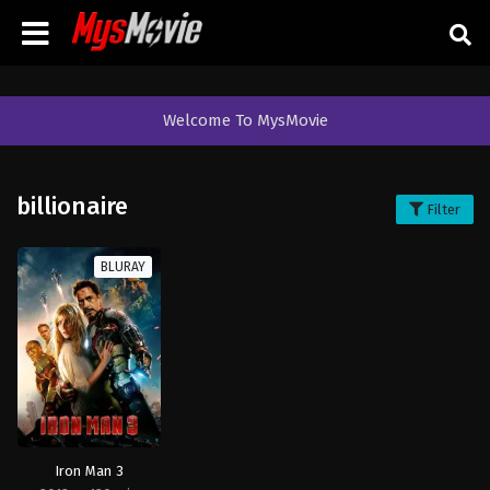
Welcome To MysMovie
billionaire
Filter
BLURAY
Iron Man 3