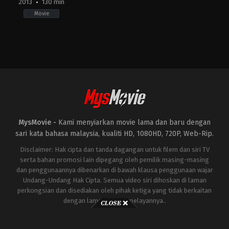
2013
130 min
Movie
Action
,
Adventure
,
Science
Fiction
US
2013-
04-
18
Shane
Black
MysMovie -
Kami menyiarkan movie lama dan baru dengan
sari kata bahasa malaysia, kualiti HD, 1080HD, 720P, Web-Rip.
Disclaimer: Hak cipta dan tanda dagangan untuk filem dan siri TV
serta bahan promosi lain dipegang oleh pemilik masing-masing
dan penggunaannya dibenarkan di bawah klausa penggunaan wajar
Undang-Undang Hak Cipta. Semua video siri dihoskan di laman
perkongsian dan disediakan oleh pihak ketiga yang tidak berkaitan
dengan laman ini atau pelayannya..