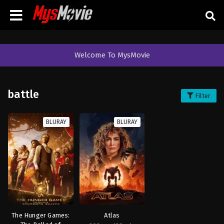
Welcome To MysMovie
battle
Filter
BLURAY
BLURAY
The Hunger Games:
Atlas