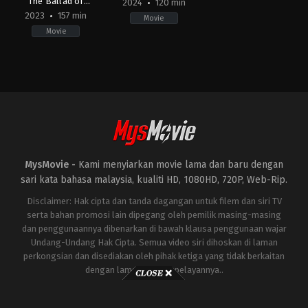
The Ballad of
2024
120 min
Songbirds & Snakes
2023
157 min
Movie
Movie
Action
,
Drama
,
Science
Action
,
Science
Fiction
Fiction
US
US
2023-
2024-
11-
05-
15
23
Francis
Brad
Lawrence
Peyton
MysMovie -
Kami menyiarkan movie lama dan baru dengan
sari kata bahasa malaysia, kualiti HD, 1080HD, 720P, Web-Rip.
Disclaimer: Hak cipta dan tanda dagangan untuk filem dan siri TV
serta bahan promosi lain dipegang oleh pemilik masing-masing
dan penggunaannya dibenarkan di bawah klausa penggunaan wajar
Undang-Undang Hak Cipta. Semua video siri dihoskan di laman
perkongsian dan disediakan oleh pihak ketiga yang tidak berkaitan
dengan laman ini atau pelayannya..