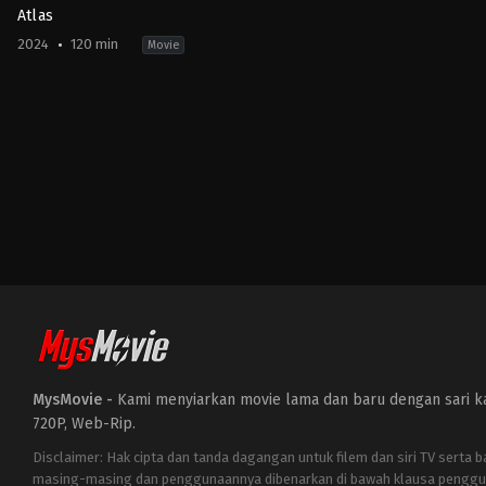
Atlas
2024
120 min
Movie
Action
,
Science
Fiction
US
2024-
05-
23
Brad
Peyton
MysMovie -
Kami menyiarkan movie lama dan baru dengan sari kat
720P, Web-Rip.
Disclaimer: Hak cipta dan tanda dagangan untuk filem dan siri TV serta 
masing-masing dan penggunaannya dibenarkan di bawah klausa penggu