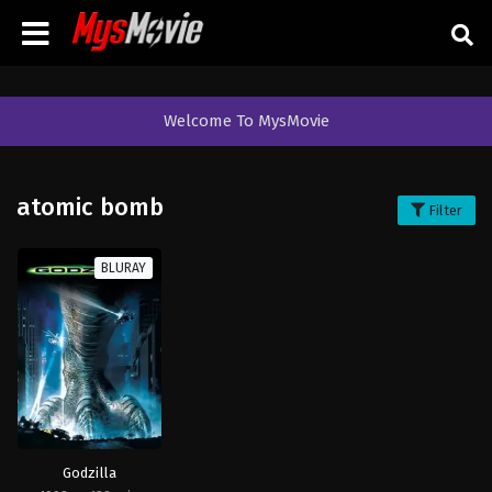
Welcome To MysMovie
atomic bomb
Filter
BLURAY
Godzilla