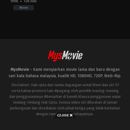
1998
138 min
Movie
Action
,
Science
Fiction
,
Thriller
JP
,
US
1998-
05-
20
Roland
Emmerich
MysMovie -
Kami menyiarkan movie lama dan baru dengan
sari kata bahasa malaysia, kualiti HD, 1080HD, 720P, Web-Rip.
Disclaimer: Hak cipta dan tanda dagangan untuk filem dan siri TV
serta bahan promosi lain dipegang oleh pemilik masing-masing
dan penggunaannya dibenarkan di bawah klausa penggunaan wajar
Undang-Undang Hak Cipta. Semua video siri dihoskan di laman
perkongsian dan disediakan oleh pihak ketiga yang tidak berkaitan
dengan laman ini atau pelayannya..