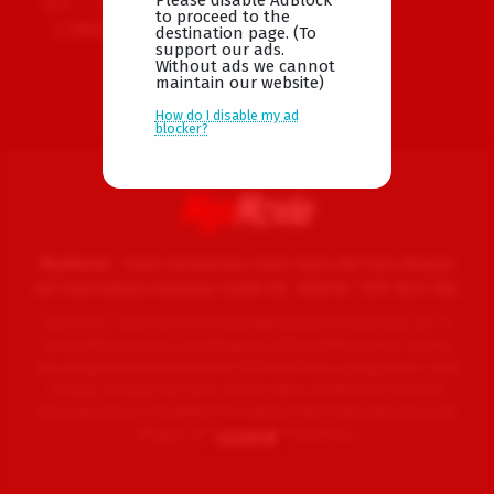
2024
92 min
to proceed to the
Movie
destination page. (To
support our ads.
Without ads we cannot
maintain our website)
Horror
,
Thriller
AU
,
How do I disable my ad
US
blocker?
2024-
04-
12
Kiah
Roache-
Turner
MysMovie -
Kami menyiarkan movie lama dan baru dengan
sari kata bahasa malaysia, kualiti HD, 1080HD, 720P, Web-Rip.
Disclaimer: Hak cipta dan tanda dagangan untuk filem dan siri TV
serta bahan promosi lain dipegang oleh pemilik masing-masing
dan penggunaannya dibenarkan di bawah klausa penggunaan wajar
Undang-Undang Hak Cipta. Semua video siri dihoskan di laman
perkongsian dan disediakan oleh pihak ketiga yang tidak berkaitan
dengan laman ini atau pelayannya..