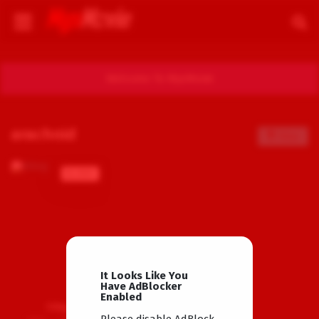
Welcome To MysMovie
arachnid
Filter
BLURAY
It Looks Like You
Have AdBlocker
Enabled
Sting
Please disable AdBlock