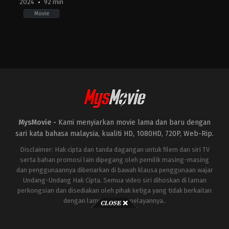
2024
92 min
Movie
Horror
,
Science
Fiction
,
Thriller
IE
,
US
2024-
04-
12
Benjamin
Brewer
MysMovie -
Kami menyiarkan movie lama dan baru dengan
sari kata bahasa malaysia, kualiti HD, 1080HD, 720P, Web-Rip.
Disclaimer: Hak cipta dan tanda dagangan untuk filem dan siri TV
serta bahan promosi lain dipegang oleh pemilik masing-masing
dan penggunaannya dibenarkan di bawah klausa penggunaan wajar
Undang-Undang Hak Cipta. Semua video siri dihoskan di laman
perkongsian dan disediakan oleh pihak ketiga yang tidak berkaitan
dengan laman ini atau pelayannya..