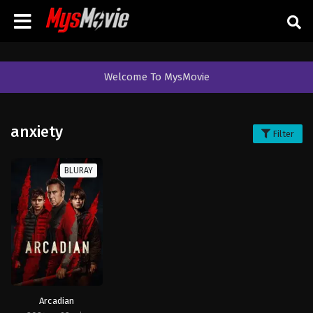
Welcome To MysMovie
anxiety
Filter
BLURAY
Arcadian