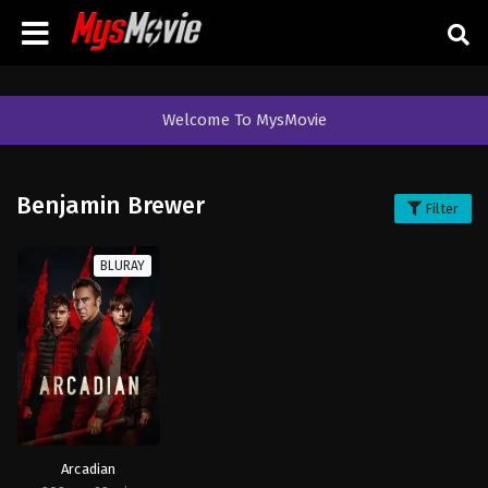
Welcome To MysMovie
Benjamin Brewer
Filter
BLURAY
Arcadian