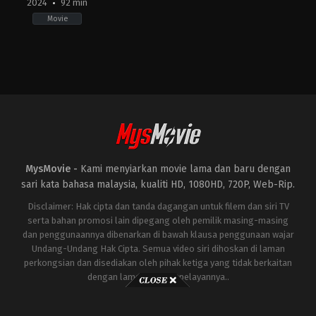
2024
92 min
Movie
Horror
,
Science
Fiction
,
Thriller
IE
,
US
2024-
04-
12
Benjamin
Brewer
MysMovie -
Kami menyiarkan movie lama dan baru dengan
sari kata bahasa malaysia, kualiti HD, 1080HD, 720P, Web-Rip.
Disclaimer: Hak cipta dan tanda dagangan untuk filem dan siri TV
serta bahan promosi lain dipegang oleh pemilik masing-masing
dan penggunaannya dibenarkan di bawah klausa penggunaan wajar
Undang-Undang Hak Cipta. Semua video siri dihoskan di laman
perkongsian dan disediakan oleh pihak ketiga yang tidak berkaitan
dengan laman ini atau pelayannya..