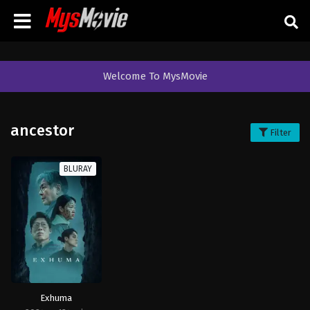
Welcome To MysMovie
ancestor
Filter
BLURAY
Exhuma