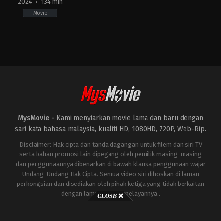
2024
134 min
Movie
Horror
,
Mystery
,
Thriller
KR
2024-
02-
22
Jang
Jae-
hyun
MysMovie -
Kami menyiarkan movie lama dan baru dengan
sari kata bahasa malaysia, kualiti HD, 1080HD, 720P, Web-Rip.
Disclaimer: Hak cipta dan tanda dagangan untuk filem dan siri TV
serta bahan promosi lain dipegang oleh pemilik masing-masing
dan penggunaannya dibenarkan di bawah klausa penggunaan wajar
Undang-Undang Hak Cipta. Semua video siri dihoskan di laman
perkongsian dan disediakan oleh pihak ketiga yang tidak berkaitan
dengan laman ini atau pelayannya..