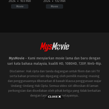
2024
103 min
2024
132 min
Movie
Movie
Action
Action
,
Drama
,
History
CN
CN
,
2024-
IN
02-
2024-
12
06-
Chris
21
Huo
Chris
Huo
,
Siddharth
P.
Malhotra
MysMovie -
Kami menyiarkan movie lama dan baru dengan
sari kata bahasa malaysia, kualiti HD, 1080HD, 720P, Web-Rip.
Disclaimer: Hak cipta dan tanda dagangan untuk filem dan siri TV
serta bahan promosi lain dipegang oleh pemilik masing-masing
dan penggunaannya dibenarkan di bawah klausa penggunaan wajar
Undang-Undang Hak Cipta. Semua video siri dihoskan di laman
perkongsian dan disediakan oleh pihak ketiga yang tidak berkaitan
dengan laman ini atau pelayannya..