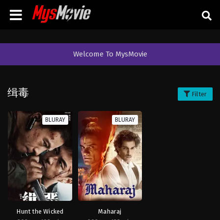
Welcome To MysMovie
缉毒
Filter
BLURAY
BLURAY
Hunt the Wicked
Maharaj