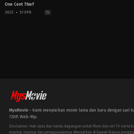
One Cent Thief
2022
S1 EP8
TV
Action
&
Adventure
,
Crime
,
Drama
MY
2022-
10-
08
Aghonderan
Sahadevan
,
Airiezara
Jasmin
,
Aleza
Shadan
,
Amerul
Affendi
,
Amir
Nafis
,
Azira
Shafinaz
,
Carmen
Soo
,
Fabian
Loo
,
Fadhli
Masoot
,
Faizal
Hussein
,
Krishna
MysMovie -
Kami menyiarkan movie lama dan baru dengan sari kat
Kumar
Nair
,
Pyan
720P, Web-Rip.
Habib
,
Rubi
Rubini
,
Sathisvaran
Disclaimer: Hak cipta dan tanda dagangan untuk filem dan siri TV serta 
Magesvaaran
,
Sofia
masing-masing dan penggunaannya dibenarkan di bawah klausa penggu
Jane
,
Syafiq