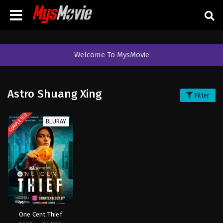
Welcome To MysMovie
Astro Shuang Xing
Filter
COMPLETED
BLURAY
One Cent Thief