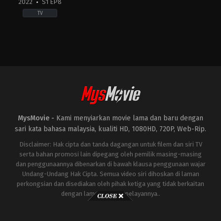
2022
S1 EP8
TV
Action
&
Adventure
,
Crime
,
Drama
MY
2022-
10-
08
Aghonderan
Sahadevan
,
Airiezara
Jasmin
,
Aleza
Shadan
,
Amerul
MysMovie -
Kami menyiarkan movie lama dan baru dengan
Affendi
,
Amir
Nafis
,
Azira
sari kata bahasa malaysia, kualiti HD, 1080HD, 720P, Web-Rip.
Shafinaz
,
Carmen
Soo
,
Fabian
Disclaimer: Hak cipta dan tanda dagangan untuk filem dan siri TV
Loo
,
Fadhli
serta bahan promosi lain dipegang oleh pemilik masing-masing
Masoot
,
Faizal
dan penggunaannya dibenarkan di bawah klausa penggunaan wajar
Hussein
,
Krishna
Kumar
Undang-Undang Hak Cipta. Semua video siri dihoskan di laman
Nair
,
Pyan
perkongsian dan disediakan oleh pihak ketiga yang tidak berkaitan
Habib
,
Rubi
dengan laman ini atau pelayannya..
Rubini
,
Sathisvaran
Magesvaaran
,
Sofia
Jane
,
Syafiq
Kyle
,
Syed