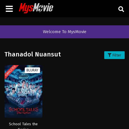
Welcome To MysMovie
Thanadol Nuansut
Filter
COMPLETED
BLURAY
School Tales the