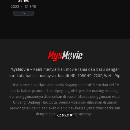
Series
2022
S1 EP8
TV
Mystery
TH
2022-
08-
10
MysMovie -
Kami menyiarkan movie lama dan baru dengan
sari kata bahasa malaysia, kualiti HD, 1080HD, 720P, Web-Rip.
Disclaimer: Hak cipta dan tanda dagangan untuk filem dan siri TV
serta bahan promosi lain dipegang oleh pemilik masing-masing
dan penggunaannya dibenarkan di bawah klausa penggunaan wajar
Undang-Undang Hak Cipta. Semua video siri dihoskan di laman
perkongsian dan disediakan oleh pihak ketiga yang tidak berkaitan
dengan laman ini atau pelayannya..