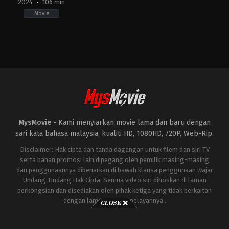
2024
106 min
Movie
Action
US
2024-
06-
20
Mouly
Surya
MysMovie -
Kami menyiarkan movie lama dan baru dengan
sari kata bahasa malaysia, kualiti HD, 1080HD, 720P, Web-Rip.
Disclaimer: Hak cipta dan tanda dagangan untuk filem dan siri TV
serta bahan promosi lain dipegang oleh pemilik masing-masing
dan penggunaannya dibenarkan di bawah klausa penggunaan wajar
Undang-Undang Hak Cipta. Semua video siri dihoskan di laman
perkongsian dan disediakan oleh pihak ketiga yang tidak berkaitan
dengan laman ini atau pelayannya..