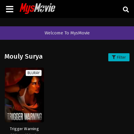
Welcome To MysMovie
Mouly Surya
Filter
BLURAY
Trigger Warning