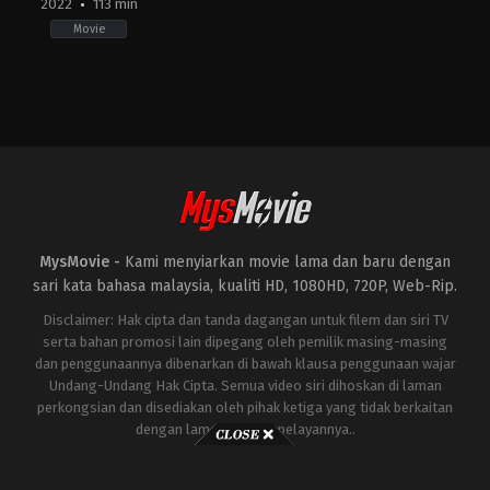
2022
113 min
Movie
Comedy
,
Horror
,
Thriller
AR
,
MX
,
US
2022-
11-
25
Alejandro
Brugués
,
Demián
Rugna
,
Eduardo
Sánchez
,
Gigi
MysMovie -
Kami menyiarkan movie lama dan baru dengan
Saul
Guerrero
,
Mike
sari kata bahasa malaysia, kualiti HD, 1080HD, 720P, Web-Rip.
Mendez
Disclaimer: Hak cipta dan tanda dagangan untuk filem dan siri TV
serta bahan promosi lain dipegang oleh pemilik masing-masing
dan penggunaannya dibenarkan di bawah klausa penggunaan wajar
Undang-Undang Hak Cipta. Semua video siri dihoskan di laman
perkongsian dan disediakan oleh pihak ketiga yang tidak berkaitan
dengan laman ini atau pelayannya..