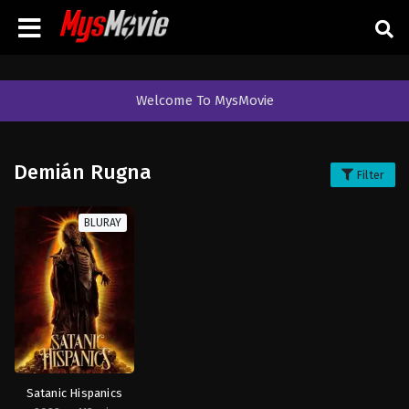
Welcome To MysMovie
Demián Rugna
Filter
BLURAY
Satanic Hispanics