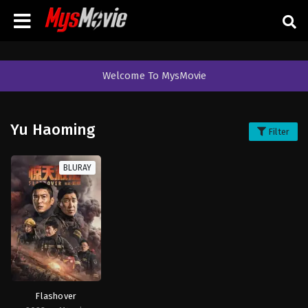
Welcome To MysMovie
Yu Haoming
Filter
BLURAY
Flashover