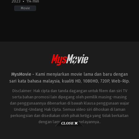
2023
114 min
Movie
Action
,
Drama
CN
2023-
04-
28
Oxide
Chun
Pang
MysMovie -
Kami menyiarkan movie lama dan baru dengan
sari kata bahasa malaysia, kualiti HD, 1080HD, 720P, Web-Rip.
Disclaimer: Hak cipta dan tanda dagangan untuk filem dan siri TV
serta bahan promosi lain dipegang oleh pemilik masing-masing
dan penggunaannya dibenarkan di bawah klausa penggunaan wajar
Undang-Undang Hak Cipta. Semua video siri dihoskan di laman
perkongsian dan disediakan oleh pihak ketiga yang tidak berkaitan
dengan laman ini atau pelayannya..