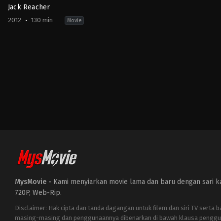
Jack Reacher
2012
130 min
Movie
Action
,
Crime
,
Drama
,
Thriller
US
2012-
12-
20
Christopher
McQuarrie
MysMovie -
Kami menyiarkan movie lama dan baru dengan sari kat
720P, Web-Rip.
Disclaimer: Hak cipta dan tanda dagangan untuk filem dan siri TV serta 
masing-masing dan penggunaannya dibenarkan di bawah klausa penggu