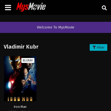
Welcome To MysMovie
Vladimir Kubr
Filter
BLURAY
Iron Man