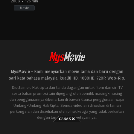
2008
126 min
Movie
Action
,
Adventure
,
Science
Fiction
US
2008-
04-
30
Jon
Favreau
MysMovie -
Kami menyiarkan movie lama dan baru dengan
sari kata bahasa malaysia, kualiti HD, 1080HD, 720P, Web-Rip.
Disclaimer: Hak cipta dan tanda dagangan untuk filem dan siri TV
serta bahan promosi lain dipegang oleh pemilik masing-masing
dan penggunaannya dibenarkan di bawah klausa penggunaan wajar
Undang-Undang Hak Cipta. Semua video siri dihoskan di laman
perkongsian dan disediakan oleh pihak ketiga yang tidak berkaitan
dengan laman ini atau pelayannya..