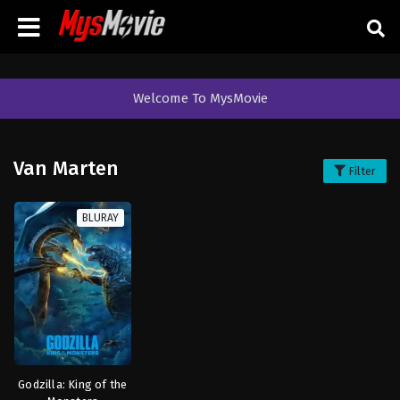
Welcome To MysMovie
Van Marten
Filter
BLURAY
Godzilla: King of the