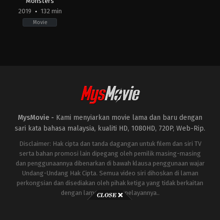
Monsters
2019
132 min
Movie
Action
,
Science
Fiction
CN
,
JP
,
US
2019-
05-
29
Michael
Dougherty
MysMovie -
Kami menyiarkan movie lama dan baru dengan
sari kata bahasa malaysia, kualiti HD, 1080HD, 720P, Web-Rip.
Disclaimer: Hak cipta dan tanda dagangan untuk filem dan siri TV
serta bahan promosi lain dipegang oleh pemilik masing-masing
dan penggunaannya dibenarkan di bawah klausa penggunaan wajar
Undang-Undang Hak Cipta. Semua video siri dihoskan di laman
perkongsian dan disediakan oleh pihak ketiga yang tidak berkaitan
dengan laman ini atau pelayannya..