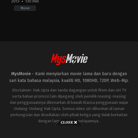
2013
130 min
Movie
Action
,
Adventure
,
Science
Fiction
US
2013-
04-
18
Shane
Black
MysMovie -
Kami menyiarkan movie lama dan baru dengan
sari kata bahasa malaysia, kualiti HD, 1080HD, 720P, Web-Rip.
Disclaimer: Hak cipta dan tanda dagangan untuk filem dan siri TV
serta bahan promosi lain dipegang oleh pemilik masing-masing
dan penggunaannya dibenarkan di bawah klausa penggunaan wajar
Undang-Undang Hak Cipta. Semua video siri dihoskan di laman
perkongsian dan disediakan oleh pihak ketiga yang tidak berkaitan
dengan laman ini atau pelayannya..