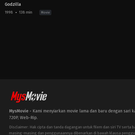
Godzilla
1998
138 min
Movie
Action
,
Science
Fiction
,
Thriller
JP
,
US
1998-
05-
20
Roland
Emmerich
MysMovie -
Kami menyiarkan movie lama dan baru dengan sari kat
720P, Web-Rip.
Disclaimer: Hak cipta dan tanda dagangan untuk filem dan siri TV serta 
masing-masing dan penggunaannya dibenarkan di bawah klausa penggu