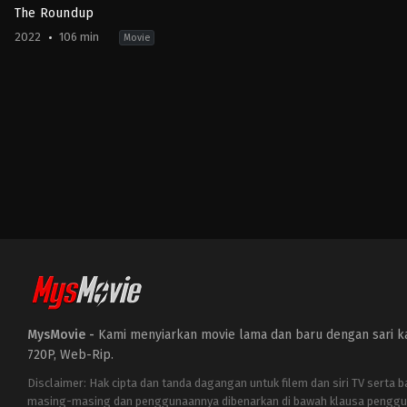
The Roundup
2022
106 min
Movie
Action
,
Comedy
,
Crime
,
Thriller
KR
2022-
05-
18
Lee
Sang-
yong
MysMovie -
Kami menyiarkan movie lama dan baru dengan sari kat
720P, Web-Rip.
Disclaimer: Hak cipta dan tanda dagangan untuk filem dan siri TV serta 
masing-masing dan penggunaannya dibenarkan di bawah klausa penggu