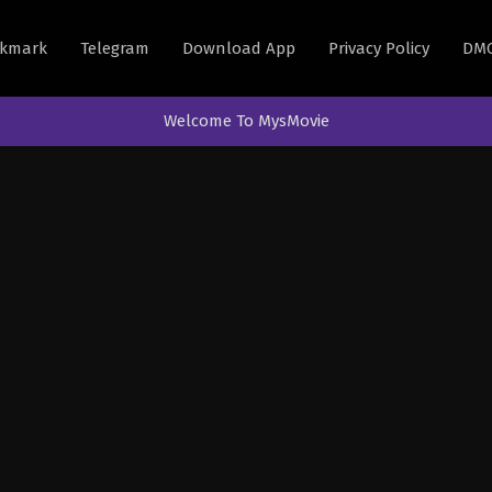
kmark
Telegram
Download App
Privacy Policy
DM
Welcome To MysMovie