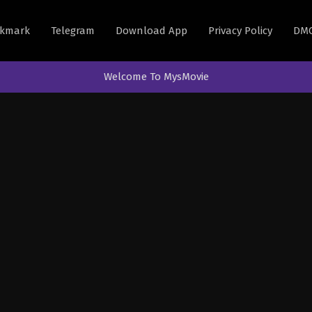
kmark
Telegram
Download App
Privacy Policy
DM
Welcome To MysMovie