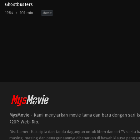
Ghostbusters
1984
107 min
Movie
Comedy
,
Fantasy
US
1984-
06-
08
Ivan
Reitman
MysMovie -
Kami menyiarkan movie lama dan baru dengan sari kat
720P, Web-Rip.
Disclaimer: Hak cipta dan tanda dagangan untuk filem dan siri TV serta 
masing-masing dan penggunaannya dibenarkan di bawah klausa penggu