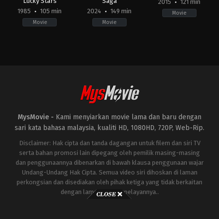
Lucky Stars
Saga
2015
121 min
1985
105 min
2024
149 min
Movie
Movie
Movie
Action
,
Comedy
Action
,
Adventure
,
Science
Action
,
Adventure
,
Sci
HK
Fiction
Fiction
1985-
AU
,
AU
,
08-
US
US
15
2024-
2015-
Sammo
05-
05-
Hung
22
13
George
George
Miller
Miller
MysMovie -
Kami menyiarkan movie lama dan baru dengan
sari kata bahasa malaysia, kualiti HD, 1080HD, 720P, Web-Rip.
Disclaimer: Hak cipta dan tanda dagangan untuk filem dan siri TV
serta bahan promosi lain dipegang oleh pemilik masing-masing
dan penggunaannya dibenarkan di bawah klausa penggunaan wajar
Undang-Undang Hak Cipta. Semua video siri dihoskan di laman
perkongsian dan disediakan oleh pihak ketiga yang tidak berkaitan
dengan laman ini atau pelayannya..