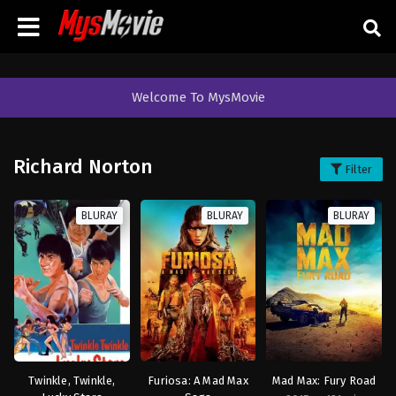
Welcome To MysMovie
Richard Norton
Filter
BLURAY
BLURAY
BLURAY
Twinkle, Twinkle,
Furiosa: A Mad Max
Mad Max: Fury Road