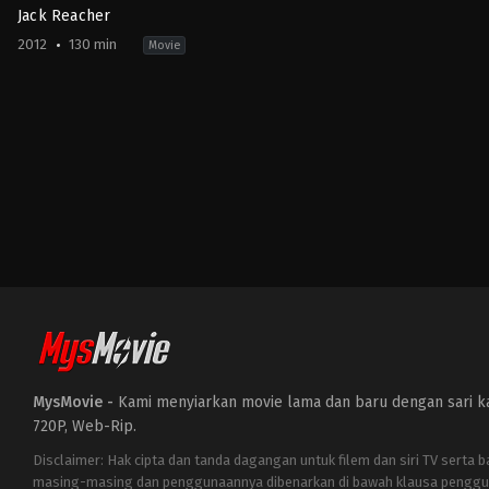
Jack Reacher
2012
130 min
Movie
Action
,
Crime
,
Drama
,
Thriller
US
2012-
12-
20
Christopher
McQuarrie
MysMovie -
Kami menyiarkan movie lama dan baru dengan sari kat
720P, Web-Rip.
Disclaimer: Hak cipta dan tanda dagangan untuk filem dan siri TV serta 
masing-masing dan penggunaannya dibenarkan di bawah klausa penggu