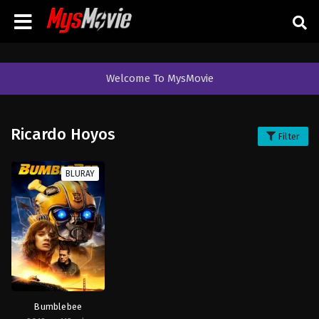
Welcome To MysMovie
Ricardo Hoyos
Filter
BLURAY
Bumblebee