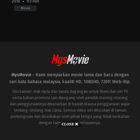
2018
113 min
Movie
Action
,
Adventure
,
Science
Fiction
CN
,
US
2018-
12-
15
Travis
Knight
MysMovie -
Kami menyiarkan movie lama dan baru dengan
sari kata bahasa malaysia, kualiti HD, 1080HD, 720P, Web-Rip.
Disclaimer: Hak cipta dan tanda dagangan untuk filem dan siri TV
serta bahan promosi lain dipegang oleh pemilik masing-masing
dan penggunaannya dibenarkan di bawah klausa penggunaan wajar
Undang-Undang Hak Cipta. Semua video siri dihoskan di laman
perkongsian dan disediakan oleh pihak ketiga yang tidak berkaitan
dengan laman ini atau pelayannya..