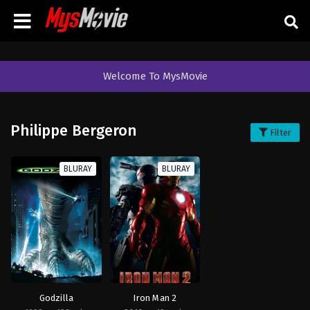
Welcome To MysMovie
Philippe Bergeron
Filter
BLURAY
BLURAY
Godzilla
Iron Man 2