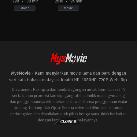
1998
138 min
2010
124 min
Movie
Movie
Action
,
Science
Action
,
Adventure
,
Science
Fiction
,
Thriller
Fiction
JP
,
US
US
2010-
1998-
04-
05-
28
20
Jon
Roland
Favreau
Emmerich
MysMovie -
Kami menyiarkan movie lama dan baru dengan
sari kata bahasa malaysia, kualiti HD, 1080HD, 720P, Web-Rip.
Disclaimer: Hak cipta dan tanda dagangan untuk filem dan siri TV
serta bahan promosi lain dipegang oleh pemilik masing-masing
dan penggunaannya dibenarkan di bawah klausa penggunaan wajar
Undang-Undang Hak Cipta. Semua video siri dihoskan di laman
perkongsian dan disediakan oleh pihak ketiga yang tidak berkaitan
dengan laman ini atau pelayannya..