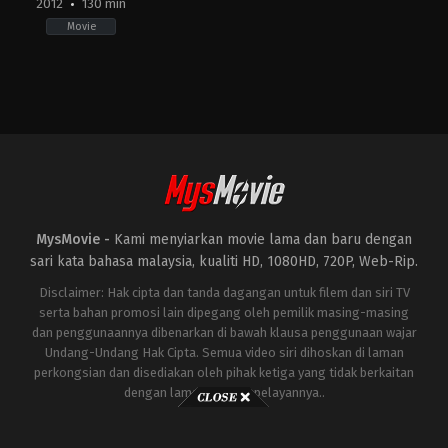
2012
130 min
Movie
Action
,
Crime
,
Drama
,
Thriller
US
2012-
12-
20
Christopher
McQuarrie
MysMovie -
Kami menyiarkan movie lama dan baru dengan
sari kata bahasa malaysia, kualiti HD, 1080HD, 720P, Web-Rip.
Disclaimer: Hak cipta dan tanda dagangan untuk filem dan siri TV
serta bahan promosi lain dipegang oleh pemilik masing-masing
dan penggunaannya dibenarkan di bawah klausa penggunaan wajar
Undang-Undang Hak Cipta. Semua video siri dihoskan di laman
perkongsian dan disediakan oleh pihak ketiga yang tidak berkaitan
dengan laman ini atau pelayannya..