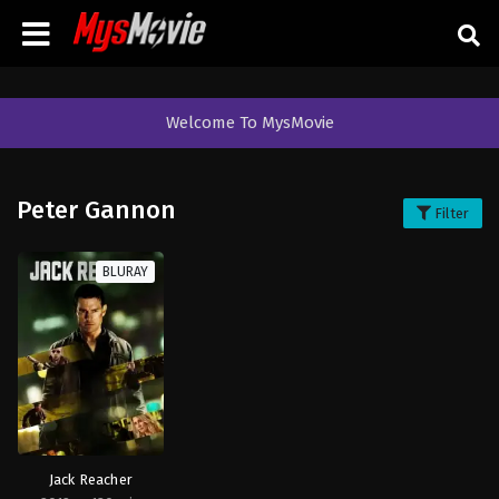
Welcome To MysMovie
Peter Gannon
Filter
BLURAY
Jack Reacher