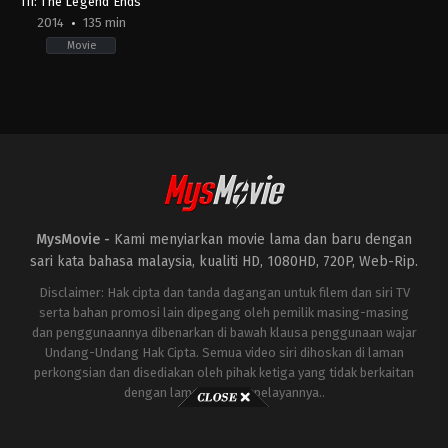
III: The Legend Ends
2014
135 min
Movie
Action
,
Adventure
,
Drama
,
Fantasy
JP
,
US
2014-
09-
13
Keishi
Otomo
MysMovie -
Kami menyiarkan movie lama dan baru dengan
sari kata bahasa malaysia, kualiti HD, 1080HD, 720P, Web-Rip.
Disclaimer: Hak cipta dan tanda dagangan untuk filem dan siri TV
serta bahan promosi lain dipegang oleh pemilik masing-masing
dan penggunaannya dibenarkan di bawah klausa penggunaan wajar
Undang-Undang Hak Cipta. Semua video siri dihoskan di laman
perkongsian dan disediakan oleh pihak ketiga yang tidak berkaitan
dengan laman ini atau pelayannya..