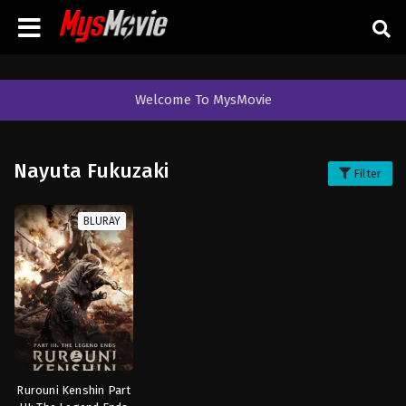
Welcome To MysMovie
Nayuta Fukuzaki
Filter
BLURAY
Rurouni Kenshin Part