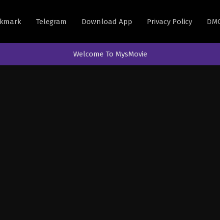
kmark
Telegram
Download App
Privacy Policy
DM
Welcome To MysMovie