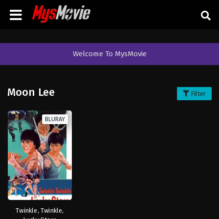
Welcome To MysMovie
Moon Lee
Filter
BLURAY
Twinkle, Twinkle,