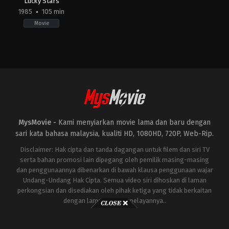
Lucky Stars
1985
105 min
Movie
Action
,
Comedy
HK
1985-
08-
15
Sammo
Hung
MysMovie -
Kami menyiarkan movie lama dan baru dengan
sari kata bahasa malaysia, kualiti HD, 1080HD, 720P, Web-Rip.
Disclaimer: Hak cipta dan tanda dagangan untuk filem dan siri TV
serta bahan promosi lain dipegang oleh pemilik masing-masing
dan penggunaannya dibenarkan di bawah klausa penggunaan wajar
Undang-Undang Hak Cipta. Semua video siri dihoskan di laman
perkongsian dan disediakan oleh pihak ketiga yang tidak berkaitan
dengan laman ini atau pelayannya..