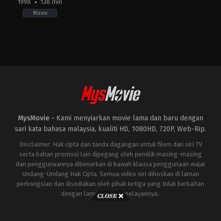
1998
138 min
Movie
Action
,
Science
Fiction
,
Thriller
JP
,
US
1998-
05-
20
Roland
Emmerich
MysMovie -
Kami menyiarkan movie lama dan baru dengan
sari kata bahasa malaysia, kualiti HD, 1080HD, 720P, Web-Rip.
Disclaimer: Hak cipta dan tanda dagangan untuk filem dan siri TV
serta bahan promosi lain dipegang oleh pemilik masing-masing
dan penggunaannya dibenarkan di bawah klausa penggunaan wajar
Undang-Undang Hak Cipta. Semua video siri dihoskan di laman
perkongsian dan disediakan oleh pihak ketiga yang tidak berkaitan
dengan laman ini atau pelayannya..