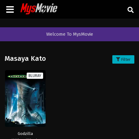
Welcome To MysMovie
Masaya Kato
Filter
BLURAY
Godzilla