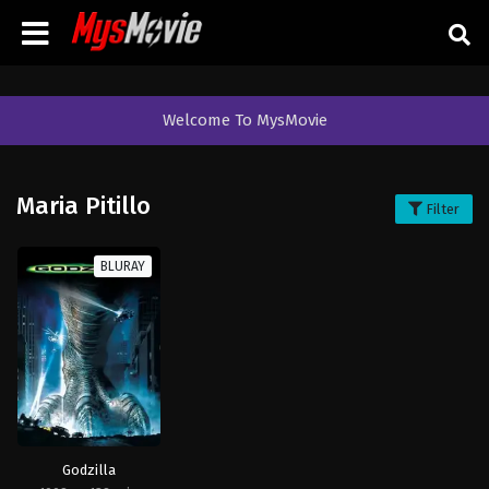
Welcome To MysMovie
Maria Pitillo
Filter
BLURAY
Godzilla