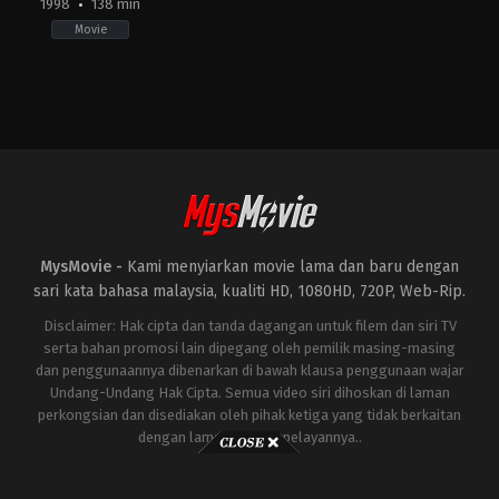
1998
138 min
Movie
Action
,
Science
Fiction
,
Thriller
JP
,
US
1998-
05-
20
Roland
Emmerich
MysMovie -
Kami menyiarkan movie lama dan baru dengan
sari kata bahasa malaysia, kualiti HD, 1080HD, 720P, Web-Rip.
Disclaimer: Hak cipta dan tanda dagangan untuk filem dan siri TV
serta bahan promosi lain dipegang oleh pemilik masing-masing
dan penggunaannya dibenarkan di bawah klausa penggunaan wajar
Undang-Undang Hak Cipta. Semua video siri dihoskan di laman
perkongsian dan disediakan oleh pihak ketiga yang tidak berkaitan
dengan laman ini atau pelayannya..