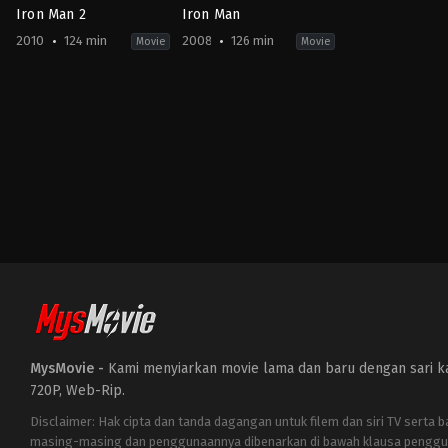
Iron Man 2
Iron Man
2010
124 min
2008
126 min
Movie
Movie
Action
,
Adventure
,
Science
Action
,
Adventure
,
Science
Fiction
Fiction
US
US
2010-
2008-
04-
04-
28
30
Jon
Jon
Favreau
Favreau
MysMovie -
Kami menyiarkan movie lama dan baru dengan sari kat
720P, Web-Rip.
Disclaimer: Hak cipta dan tanda dagangan untuk filem dan siri TV serta 
masing-masing dan penggunaannya dibenarkan di bawah klausa penggu