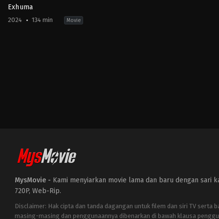
Exhuma
2024
134 min
Movie
Horror
,
Mystery
,
Thriller
KR
2024-
02-
22
Jang
Jae-
hyun
MysMovie -
Kami menyiarkan movie lama dan baru dengan sari kat
720P, Web-Rip.
Disclaimer: Hak cipta dan tanda dagangan untuk filem dan siri TV serta 
masing-masing dan penggunaannya dibenarkan di bawah klausa penggu