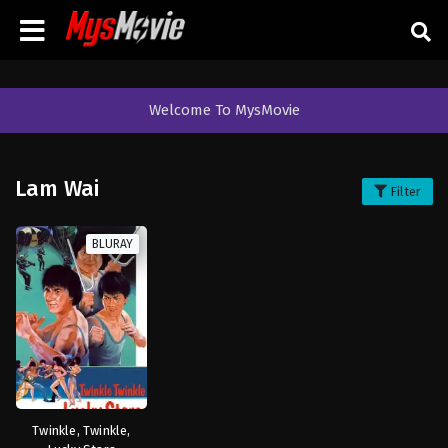
Welcome To MysMovie
Lam Wai
Filter
BLURAY
Twinkle, Twinkle,