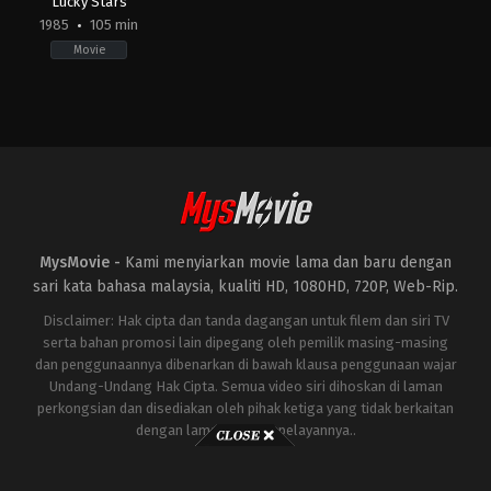
Lucky Stars
1985
105 min
Movie
Action
,
Comedy
HK
1985-
08-
15
Sammo
Hung
MysMovie -
Kami menyiarkan movie lama dan baru dengan
sari kata bahasa malaysia, kualiti HD, 1080HD, 720P, Web-Rip.
Disclaimer: Hak cipta dan tanda dagangan untuk filem dan siri TV
serta bahan promosi lain dipegang oleh pemilik masing-masing
dan penggunaannya dibenarkan di bawah klausa penggunaan wajar
Undang-Undang Hak Cipta. Semua video siri dihoskan di laman
perkongsian dan disediakan oleh pihak ketiga yang tidak berkaitan
dengan laman ini atau pelayannya..