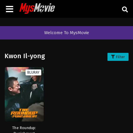
Welcome To MysMovie
Kwon Il-yong
Filter
BLURAY
The Roundup: