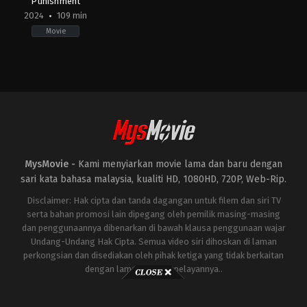
Punishment
2024
109 min
Movie
Action
,
Crime
,
Drama
KR
2024-
04-
24
Heo
Myeong-
haeng
MysMovie -
Kami menyiarkan movie lama dan baru dengan
sari kata bahasa malaysia, kualiti HD, 1080HD, 720P, Web-Rip.
Disclaimer: Hak cipta dan tanda dagangan untuk filem dan siri TV
serta bahan promosi lain dipegang oleh pemilik masing-masing
dan penggunaannya dibenarkan di bawah klausa penggunaan wajar
Undang-Undang Hak Cipta. Semua video siri dihoskan di laman
perkongsian dan disediakan oleh pihak ketiga yang tidak berkaitan
dengan laman ini atau pelayannya..