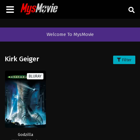
Welcome To MysMovie
Kirk Geiger
Filter
BLURAY
Godzilla