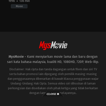
1998
138 min
Movie
Action
,
Science
Fiction
,
Thriller
JP
,
US
1998-
05-
20
Roland
Emmerich
MysMovie -
Kami menyiarkan movie lama dan baru dengan
sari kata bahasa malaysia, kualiti HD, 1080HD, 720P, Web-Rip.
Disclaimer: Hak cipta dan tanda dagangan untuk filem dan siri TV
serta bahan promosi lain dipegang oleh pemilik masing-masing
dan penggunaannya dibenarkan di bawah klausa penggunaan wajar
Undang-Undang Hak Cipta. Semua video siri dihoskan di laman
perkongsian dan disediakan oleh pihak ketiga yang tidak berkaitan
dengan laman ini atau pelayannya..