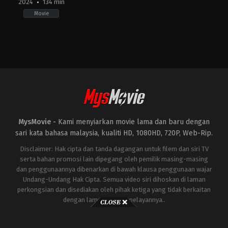
2024
134 min
Movie
Horror
,
Mystery
,
Thriller
KR
2024-
02-
22
Jang
Jae-
hyun
MysMovie -
Kami menyiarkan movie lama dan baru dengan
sari kata bahasa malaysia, kualiti HD, 1080HD, 720P, Web-Rip.
Disclaimer: Hak cipta dan tanda dagangan untuk filem dan siri TV
serta bahan promosi lain dipegang oleh pemilik masing-masing
dan penggunaannya dibenarkan di bawah klausa penggunaan wajar
Undang-Undang Hak Cipta. Semua video siri dihoskan di laman
perkongsian dan disediakan oleh pihak ketiga yang tidak berkaitan
dengan laman ini atau pelayannya..