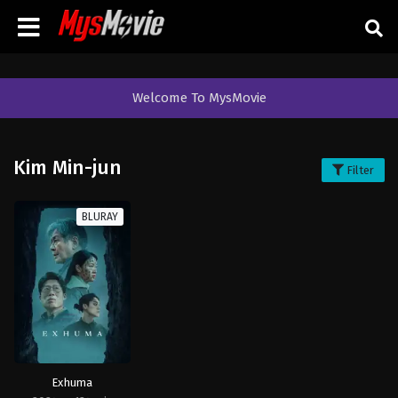
Welcome To MysMovie
Kim Min-jun
Filter
BLURAY
Exhuma