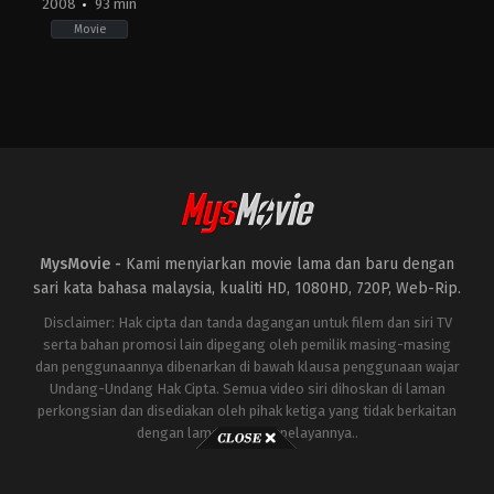
2008
93 min
Movie
Action
,
Crime
TH
2008-
02-
06
Prachya
Pinkaew
MysMovie -
Kami menyiarkan movie lama dan baru dengan
sari kata bahasa malaysia, kualiti HD, 1080HD, 720P, Web-Rip.
Disclaimer: Hak cipta dan tanda dagangan untuk filem dan siri TV
serta bahan promosi lain dipegang oleh pemilik masing-masing
dan penggunaannya dibenarkan di bawah klausa penggunaan wajar
Undang-Undang Hak Cipta. Semua video siri dihoskan di laman
perkongsian dan disediakan oleh pihak ketiga yang tidak berkaitan
dengan laman ini atau pelayannya..