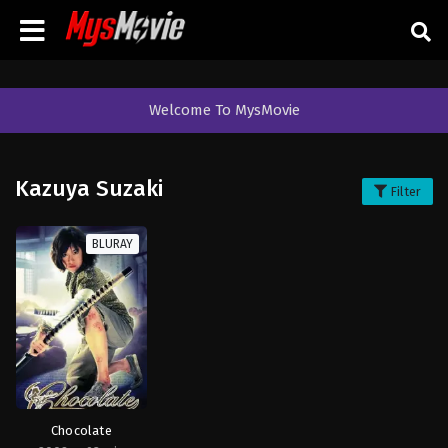
Welcome To MysMovie
Kazuya Suzaki
Filter
BLURAY
Chocolate