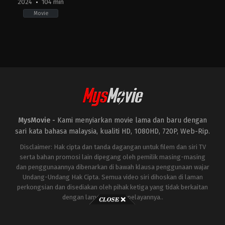
2024
104 min
Movie
Action
,
Drama
,
Horror
,
Thriller
FR
2024-
06-
04
Xavier
Gens
MysMovie -
Kami menyiarkan movie lama dan baru dengan
sari kata bahasa malaysia, kualiti HD, 1080HD, 720P, Web-Rip.
Disclaimer: Hak cipta dan tanda dagangan untuk filem dan siri TV
serta bahan promosi lain dipegang oleh pemilik masing-masing
dan penggunaannya dibenarkan di bawah klausa penggunaan wajar
Undang-Undang Hak Cipta. Semua video siri dihoskan di laman
perkongsian dan disediakan oleh pihak ketiga yang tidak berkaitan
dengan laman ini atau pelayannya..