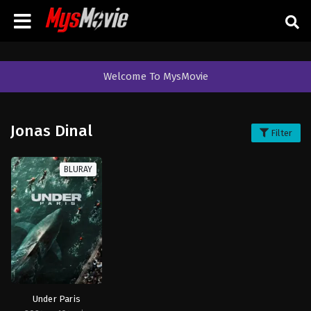
Welcome To MysMovie
Jonas Dinal
Filter
BLURAY
Under Paris